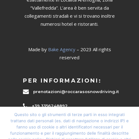
“Vallefredda”. L’area è ben servita da
collegamenti stradali e vi si trovano inoltre
numerosi hotel e ristoranti.
Made by
Bake Agency
– 2023 All rights
reserved
PER INFORMAZIONI:
prenotazioni@roccarasosnowdriving.it
+39 3356248892
Questo sito o gli strumenti di terze parti in esso integrati
Privacy Policy
trattano dati personali (es. dati di navigazione o indirizzi IP) e
fanno uso di cookie o altri identificatori necessari per il
Cookie Policy
funzionamento e per il raggiungimento delle finalità descritte