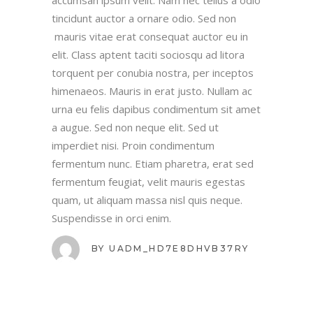
accumsan ipsum velit. Nam nec tellus a odio
tincidunt auctor a ornare odio. Sed non
mauris vitae erat consequat auctor eu in
elit. Class aptent taciti sociosqu ad litora
torquent per conubia nostra, per inceptos
himenaeos. Mauris in erat justo. Nullam ac
urna eu felis dapibus condimentum sit amet
a augue. Sed non neque elit. Sed ut
imperdiet nisi. Proin condimentum
fermentum nunc. Etiam pharetra, erat sed
fermentum feugiat, velit mauris egestas
quam, ut aliquam massa nisl quis neque.
Suspendisse in orci enim.
BY
UADM_HD7E8DHVB37RY